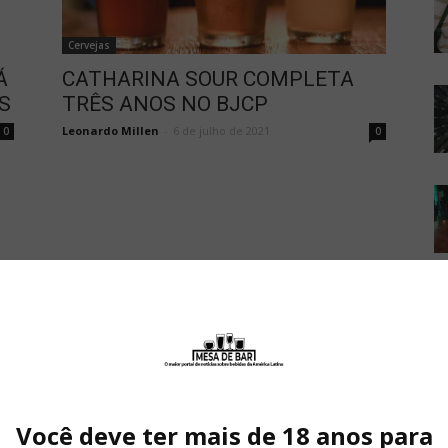
Cervejas
Á
CATHARINA SOUR COMPLETA
S
TRÊS ANOS NO BJCP
Leonardo Millen
-
6 de julho de 2021
0
0
Você deve ter mais de 18 anos para