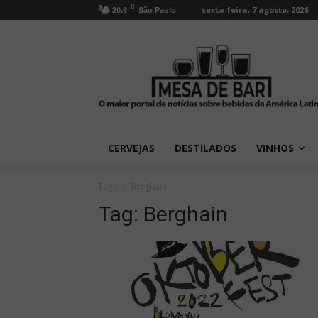
C
sexta-feira, 7 agosto, 2026
20.6
São Paulo
CERVEJAS
DESTILADOS
VINHOS
Tags
Berghain
Tag:
Berghain