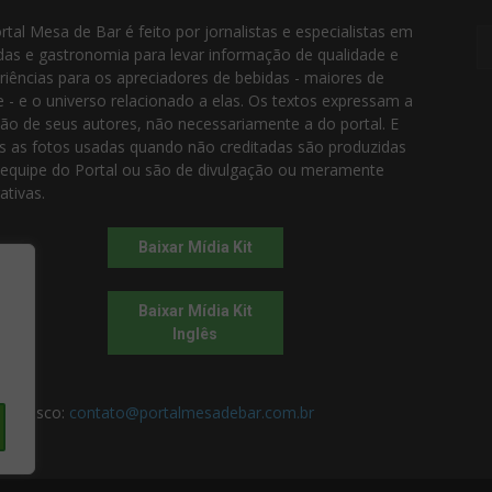
rtal Mesa de Bar é feito por jornalistas e especialistas em
das e gastronomia para levar informação de qualidade e
riências para os apreciadores de bebidas - maiores de
e - e o universo relacionado a elas. Os textos expressam a
ião de seus autores, não necessariamente a do portal. E
s as fotos usadas quando não creditadas são produzidas
 equipe do Portal ou são de divulgação ou meramente
rativas.
Baixar Mídia Kit
Baixar Mídia Kit
Inglês
 conosco:
contato@portalmesadebar.com.br