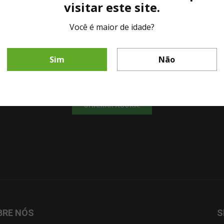
visitar este site.
Você é maior de idade?
LINHA DIRETA MESA DE BAR
Sim
Não
Fale diretamente com nosso representante comercial por whatsapp.
CHAMAR AGORA!
BRE NÓS
S