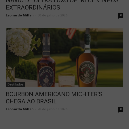
NAVIO DE ULTRA LUXO OFERECE VINHOS
EXTRAORDINÁRIOS
Leonardo Millen
-
30 de julho de 2026
0
Destilados
BOURBON AMERICANO MICHTER’S
CHEGA AO BRASIL
Leonardo Millen
-
28 de julho de 2026
0