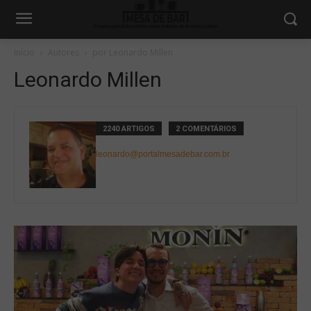
Início
Autores
por Leonardo Millen
Leonardo Millen
2240 ARTIGOS
2 COMENTÁRIOS
leonardo@portalmesadebar.com.br