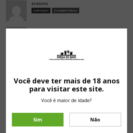
erasmo
0 ARTIGOS
0 COMENTÁRIOS
giovani
0 ARTIGOS
0 COMENTÁRIOS
giovanni
0 ARTIGOS
0 COMENTÁRIOS
Você deve ter mais de 18 anos
GlenIris2017
para visitar este site.
0 ARTIGOS
0 COMENTÁRIOS
Você é maior de idade?
Iara
0 ARTIGOS
0 COMENTÁRIOS
Sim
Não