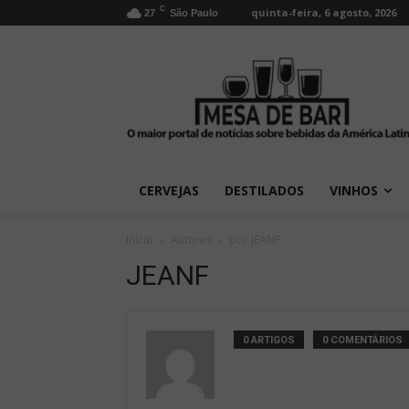
C
quinta-feira, 6 agosto, 2026
27
São Paulo
CERVEJAS
DESTILADOS
VINHOS
Início
Autores
por JEANF
JEANF
0 ARTIGOS
0 COMENTÁRIOS