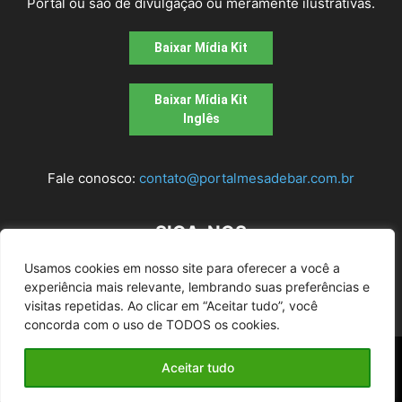
Portal ou são de divulgação ou meramente ilustrativas.
Baixar Mídia Kit
Baixar Mídia Kit
Inglês
Fale conosco:
contato@portalmesadebar.com.br
SIGA-NOS
Usamos cookies em nosso site para oferecer a você a
experiência mais relevante, lembrando suas preferências e
visitas repetidas. Ao clicar em “Aceitar tudo”, você
concorda com o uso de TODOS os cookies.
© 2026
Mesa de bar
| Todos os Direitos Reservados |
Aceitar tudo
Desenvolvido pela agência
Alugue um Site