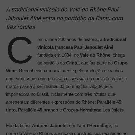
A tradicional vinícola do Vale do Rhône Paul
Jaboulet Aîné entra no portfólio da Cantu com
três rótulos
C
om quase 200 anos de história, a
tradicional
vinícola francesa
Paul Jaboulet Aîné
,
fundada em 1834, no
Vale do Rhône
, chega
ao portfólio da
Cantu
, que faz parte do
Grupo
Wine
. Reconhecida mundialmente pela produção de vinhos
que expressam com precisão os
terroirs
do norte da região, a
marca passa a ser distribuída com exclusividade pela
importadora no Brasil, inicialmente com três rótulos que
apresentam diferentes expressões do Rhône:
Parallèle 45
tinto
,
Parallèle 45 branco
e
Crozes-Hermitage Les Jalets
.
Fundada por
Antoine Jaboulet
em
Tain-l’Hermitage
, no
norte do Vale do Rhône, a vinícola construiu sua reputação ao