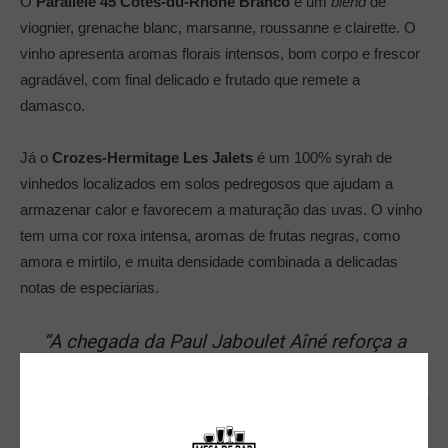
O
Parallèle 45 Côtes-du-Rhône Branco
é um
blend
de
viognier, grenache blanc, marsanne, roussanne e clairette. O
vinho apresenta aromas florais intensos, bom corpo e frescor
agradável, com final delicado e frutado que remete a
damasco.
Já o
Crozes-Hermitage Les Jalets
é um 100% syrah de
vinhedos localizados em solos pedregosos que ajudam a
armazenar calor e favorecem a maturação das uvas. O vinho
tem uma cor roxa intensa, aromas de frutas negras, como
amora e mirtilo, e muita densidade combinada a delicadas
notas de especiarias.
“
A chegada da Paul Jaboulet Aîné reforça a
estratégia da Cantu Grupo Wine de reunir em
seu portfólio produtores históricos e referências
em suas regiões. O Vale do Rhône é uma das