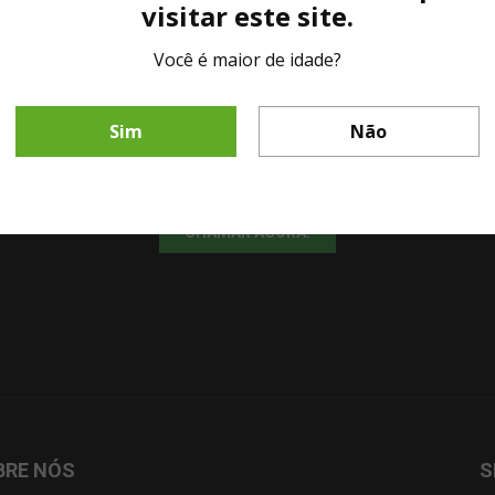
visitar este site.
Você é maior de idade?
LINHA DIRETA MESA DE BAR
Sim
Não
Fale diretamente com nosso representante comercial por whatsapp.
CHAMAR AGORA!
BRE NÓS
S