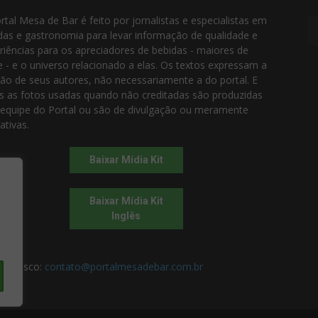
rtal Mesa de Bar é feito por jornalistas e especialistas em
das e gastronomia para levar informação de qualidade e
riências para os apreciadores de bebidas - maiores de
e - e o universo relacionado a elas. Os textos expressam a
ião de seus autores, não necessariamente a do portal. E
s as fotos usadas quando não creditadas são produzidas
 equipe do Portal ou são de divulgação ou meramente
rativas.
Baixar Mídia Kit
Baixar Mídia Kit
Inglês
 conosco:
contato@portalmesadebar.com.br