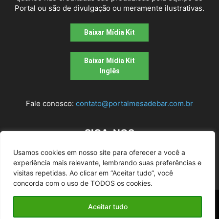
Portal ou são de divulgação ou meramente ilustrativas.
Baixar Mídia Kit
Baixar Mídia Kit
Inglês
Fale conosco:
contato@portalmesadebar.com.br
SIGA-NOS
Usamos cookies em nosso site para oferecer a você a
experiência mais relevante, lembrando suas preferências e
visitas repetidas. Ao clicar em “Aceitar tudo”, você
concorda com o uso de TODOS os cookies.
© 2026
Mesa de bar
| Todos os Direitos Reservados |
Aceitar tudo
Desenvolvido pela agência
Alugue um Site