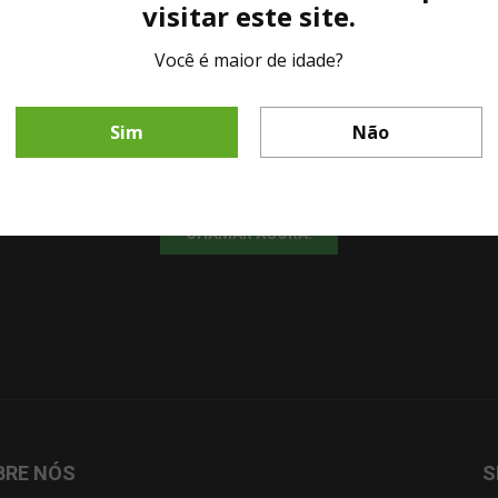
visitar este site.
Você é maior de idade?
LINHA DIRETA MESA DE BAR
Sim
Não
Fale diretamente com nosso representante comercial por whatsapp.
CHAMAR AGORA!
BRE NÓS
S