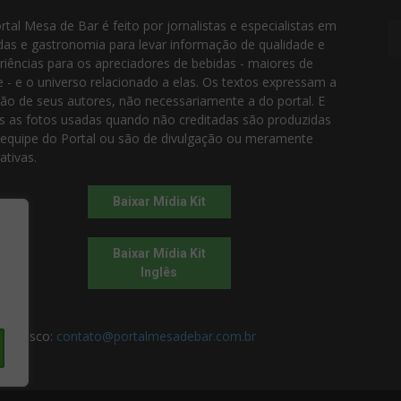
rtal Mesa de Bar é feito por jornalistas e especialistas em
das e gastronomia para levar informação de qualidade e
riências para os apreciadores de bebidas - maiores de
e - e o universo relacionado a elas. Os textos expressam a
ião de seus autores, não necessariamente a do portal. E
s as fotos usadas quando não creditadas são produzidas
 equipe do Portal ou são de divulgação ou meramente
rativas.
Baixar Mídia Kit
Baixar Mídia Kit
Inglês
 conosco:
contato@portalmesadebar.com.br