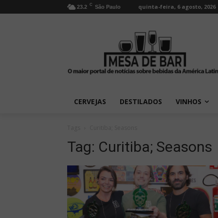
C
quinta-feira, 6 agosto, 2026
23.2
São Paulo
CERVEJAS
DESTILADOS
VINHOS
Tags
Curitiba; Seasons
Tag:
Curitiba; Seasons