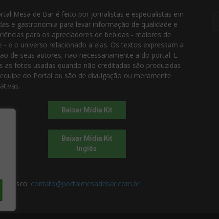
rtal Mesa de Bar é feito por jornalistas e especialistas em
das e gastronomia para levar informação de qualidade e
riências para os apreciadores de bebidas - maiores de
e - e o universo relacionado a elas. Os textos expressam a
ião de seus autores, não necessariamente a do portal. E
s as fotos usadas quando não creditadas são produzidas
 equipe do Portal ou são de divulgação ou meramente
rativas.
Baixar Mídia Kit
Baixar Mídia Kit
Inglês
 conosco:
contato@portalmesadebar.com.br