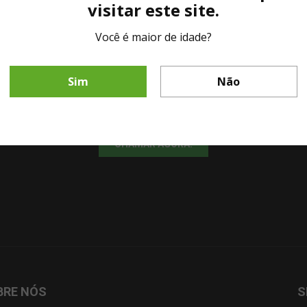
visitar este site.
Você é maior de idade?
LINHA DIRETA MESA DE BAR
Sim
Não
Fale diretamente com nosso representante comercial por whatsapp.
CHAMAR AGORA!
BRE NÓS
S