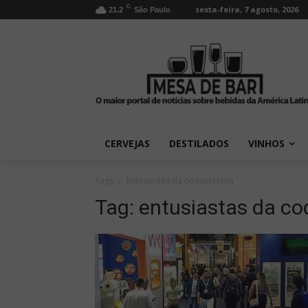
C
sexta-feira, 7 agosto, 2026
21.2
São Paulo
CERVEJAS
DESTILADOS
VINHOS
Tags
Entusiastas da coquetelaria
Tag:
entusiastas da co