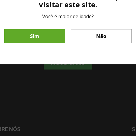
visitar este site.
Você é maior de idade?
LINHA DIRETA MESA DE BAR
Sim
Não
Fale diretamente com nosso representante comercial por whatsapp.
CHAMAR AGORA!
BRE NÓS
S