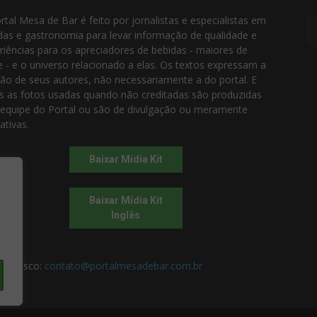
rtal Mesa de Bar é feito por jornalistas e especialistas em
das e gastronomia para levar informação de qualidade e
riências para os apreciadores de bebidas - maiores de
e - e o universo relacionado a elas. Os textos expressam a
ião de seus autores, não necessariamente a do portal. E
s as fotos usadas quando não creditadas são produzidas
 equipe do Portal ou são de divulgação ou meramente
rativas.
Baixar Mídia Kit
Baixar Mídia Kit
Inglês
 conosco:
contato@portalmesadebar.com.br