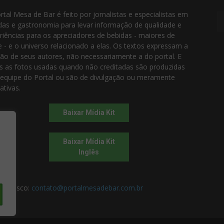
rtal Mesa de Bar é feito por jornalistas e especialistas em
das e gastronomia para levar informação de qualidade e
riências para os apreciadores de bebidas - maiores de
e - e o universo relacionado a elas. Os textos expressam a
ião de seus autores, não necessariamente a do portal. E
s as fotos usadas quando não creditadas são produzidas
 equipe do Portal ou são de divulgação ou meramente
rativas.
Baixar Mídia Kit
Baixar Mídia Kit
Inglês
 conosco:
contato@portalmesadebar.com.br