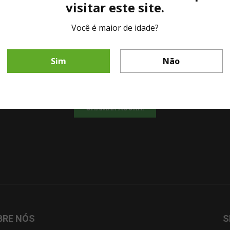
visitar este site.
Você é maior de idade?
LINHA DIRETA MESA DE BAR
Sim
Não
Fale diretamente com nosso representante comercial por whatsapp.
CHAMAR AGORA!
BRE NÓS
S