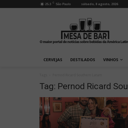
C
sábado, 8 agosto, 2026
25.3
São Paulo
CERVEJAS
DESTILADOS
VINHOS
Tags
Pernod Ricard Southern Latam
Tag:
Pernod Ricard So