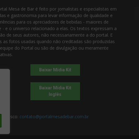
rtal Mesa de Bar é feito por jornalistas e especialistas em
das e gastronomia para levar informação de qualidade e
riências para os apreciadores de bebidas - maiores de
e - e o universo relacionado a elas. Os textos expressam a
ião de seus autores, não necessariamente a do portal. E
s as fotos usadas quando não creditadas são produzidas
 equipe do Portal ou são de divulgação ou meramente
rativas.
Baixar Mídia Kit
Baixar Mídia Kit
Inglês
 conosco:
contato@portalmesadebar.com.br