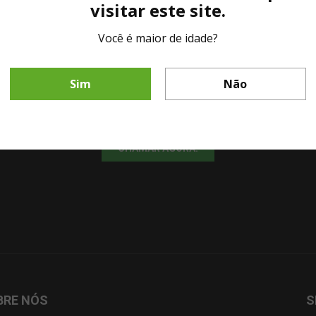
visitar este site.
Você é maior de idade?
LINHA DIRETA MESA DE BAR
Sim
Não
Fale diretamente com nosso representante comercial por whatsapp.
CHAMAR AGORA!
BRE NÓS
S