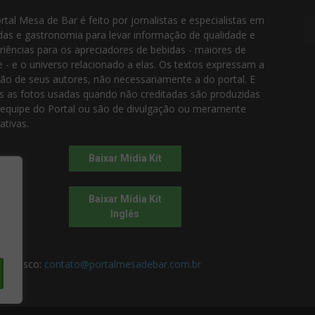
rtal Mesa de Bar é feito por jornalistas e especialistas em
das e gastronomia para levar informação de qualidade e
riências para os apreciadores de bebidas - maiores de
e - e o universo relacionado a elas. Os textos expressam a
ião de seus autores, não necessariamente a do portal. E
s as fotos usadas quando não creditadas são produzidas
 equipe do Portal ou são de divulgação ou meramente
rativas.
Baixar Mídia Kit
Baixar Mídia Kit
Inglês
 conosco:
contato@portalmesadebar.com.br