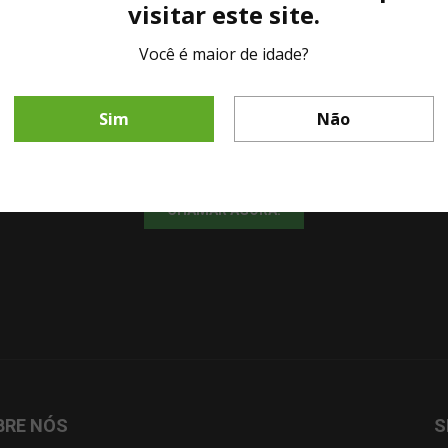
visitar este site.
Você é maior de idade?
LINHA DIRETA MESA DE BAR
Sim
Não
Fale diretamente com nosso representante comercial por whatsapp.
CHAMAR AGORA!
BRE NÓS
S