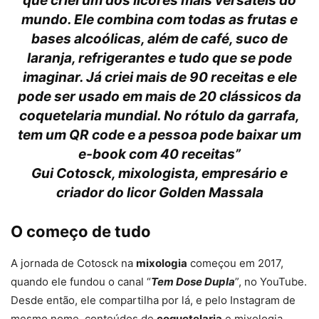
que criei um dos licores mais versáteis do
mundo. Ele combina com todas as frutas e
bases alcoólicas, além de café, suco de
laranja, refrigerantes e tudo que se pode
imaginar. Já criei mais de 90 receitas e ele
pode ser usado em mais de 20 clássicos da
coquetelaria mundial. No rótulo da garrafa,
tem um QR code e a pessoa pode baixar um
e-book com 40 receitas
”
Gui Cotosck, mixologista, empresário e
criador do licor Golden Massala
O começo de tudo
A jornada de Cotosck na
mixologia
começou em 2017,
quando ele fundou o canal “
Tem Dose Dupla
”, no YouTube.
Desde então, ele compartilha por lá, e pelo Instagram de
mesmo nome, conteúdos de
coquetelaria
e mixologia.