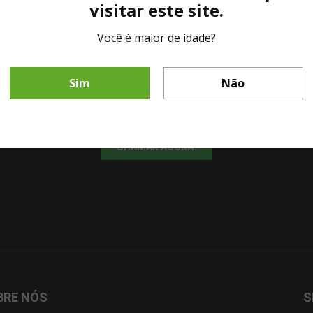
visitar este site.
Você é maior de idade?
LINHA DIRETA MESA DE BAR
Sim
Não
Fale diretamente com nosso representante comercial por whatsapp.
CHAMAR AGORA!
BRE NÓS
S