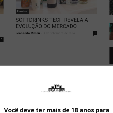
Eventos
O
SOFTDRINKS TECH REVELA A
EVOLUÇÃO DO MERCADO
Leonardo Millen
-
4 de setembro de 2024
0
0
Você deve ter mais de 18 anos para