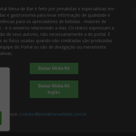
rtal Mesa de Bar é feito por jornalistas e especialistas em
das e gastronomia para levar informação de qualidade e
riências para os apreciadores de bebidas - maiores de
e - e o universo relacionado a elas. Os textos expressam a
ião de seus autores, não necessariamente a do portal. E
s as fotos usadas quando não creditadas são produzidas
 equipe do Portal ou são de divulgação ou meramente
rativas.
Baixar Mídia Kit
Baixar Mídia Kit
Inglês
 conosco:
contato@portalmesadebar.com.br