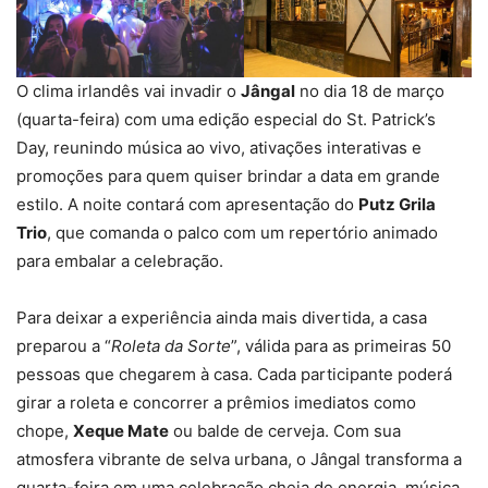
O clima irlandês vai invadir o
Jângal
no dia 18 de março
(quarta-feira) com uma edição especial do St. Patrick’s
Day, reunindo música ao vivo, ativações interativas e
promoções para quem quiser brindar a data em grande
estilo. A noite contará com apresentação do
Putz Grila
Trio
, que comanda o palco com um repertório animado
para embalar a celebração.
Para deixar a experiência ainda mais divertida, a casa
preparou a “
Roleta da Sorte
”, válida para as primeiras 50
pessoas que chegarem à casa. Cada participante poderá
girar a roleta e concorrer a prêmios imediatos como
chope,
Xeque Mate
ou balde de cerveja. Com sua
atmosfera vibrante de selva urbana, o Jângal transforma a
quarta-feira em uma celebração cheia de energia, música