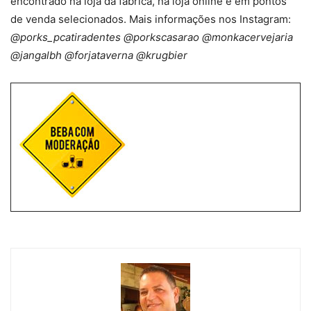
encontrado na loja da fábrica, na loja online e em pontos
de venda selecionados. Mais informações nos Instagram:
@porks_pcatiradentes @porkscasarao @monkacervejaria
@jangalbh @forjataverna @krugbier