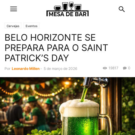
Cervejas
Eventos
BELO HORIZONTE SE
PREPARA PARA O SAINT
PATRICK’S DAY
19817
0
Por
Leonardo Millen
-
5 de março de 2026