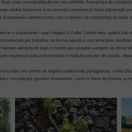
 fazer mais uma ampliação em seu portfólio. A empresa de curadoria ú
as rótulos franceses e no primeiro semestre já havia adicionado pro
l. A expansão caminha junto com o objetivo da companhia de fazer o
brancos e espumante – que chegam à Cellar. Dentre eles, quatro são 
 reconhecido por trabalhar de forma natural e com princípios biodin
 chamam atenção de todo o mundo por resgatar a origem do
terroir
da
am expressar toda a diversidade e tradição secular de castas, altitu
esa conta com vinhos de regiões tradicionais portuguesas, como Dão,
ntal e cercada por grandes montanhas, como a Serra da Estrela, a reg