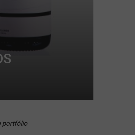
OS
 portfólio