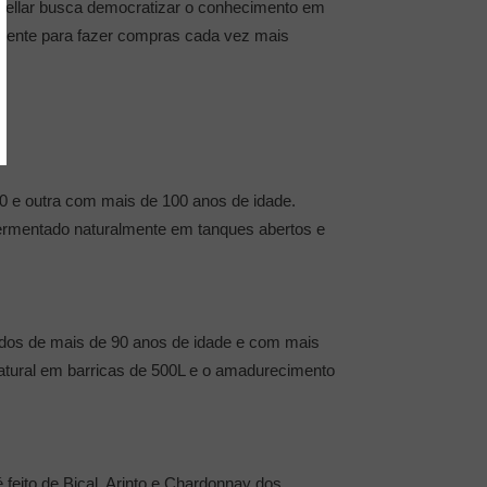
a Cellar busca democratizar o conhecimento em
ciente para fazer compras cada vez mais
0 e outra com mais de 100 anos de idade.
fermentado naturalmente em tanques abertos e
dos de mais de 90 anos de idade e com mais
natural em barricas de 500L e o amadurecimento
 feito de Bical, Arinto e Chardonnay dos