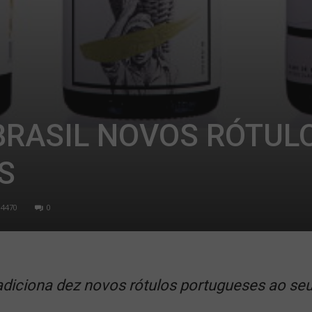
BRASIL NOVOS RÓTUL
S
4470
0
adiciona dez novos rótulos portugueses ao seu