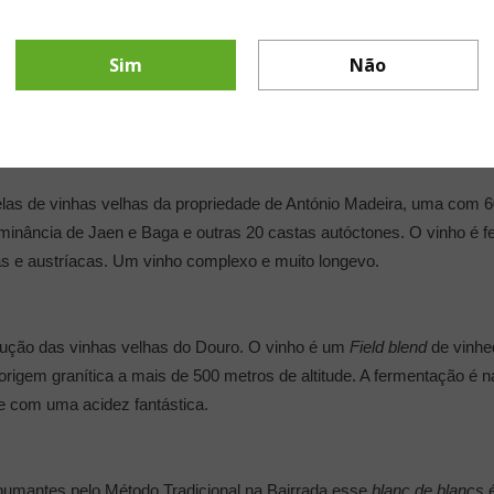
ar e personalizado – mesclando a consultoria com vendas online -, 
am cada vez mais sobre o universo do produto e se conheçam o sufi
Sim
Não
ugueses:
as de vinhas velhas da propriedade de António Madeira, uma com 6
minância de Jaen e Baga e outras 20 castas autóctones. O vinho é 
s e austríacas. Um vinho complexo e muito longevo.
dução das vinhas velhas do Douro. O vinho é um
Field blend
de vinhe
origem granítica a mais de 500 metros de altitude. A fermentação é 
 e com uma acidez fantástica.
pumantes pelo Método Tradicional na Bairrada esse
blanc de blancs
é