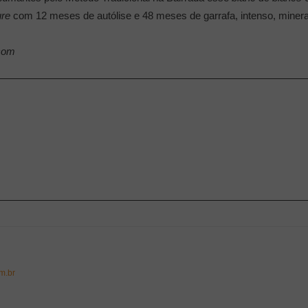
ure
com 12 meses de autólise e 48 meses de garrafa, intenso, minera
.com
m.br