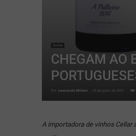
Vinhos
CHEGAM AO 
PORTUGUESE
Por
Leonardo Millen
-
25 de julho de 2021
A importadora de vinhos Cellar 