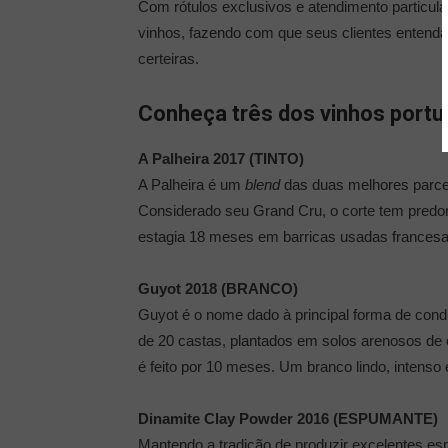
Com rótulos exclusivos e atendimento particul
vinhos, fazendo com que seus clientes entend
certeiras.
Conheça três dos vinhos port
A Palheira 2017 (TINTO)
A Palheira é um
blend
das duas melhores parcel
Considerado seu Grand Cru, o corte tem predo
estagia 18 meses em barricas usadas francesa
Guyot 2018 (BRANCO)
Guyot é o nome dado à principal forma de con
de 20 castas, plantados em solos arenosos de 
é feito por 10 meses. Um branco lindo, intenso
Dinamite Clay Powder 2016 (ESPUMANTE)
Mantendo a tradição de produzir excelentes es