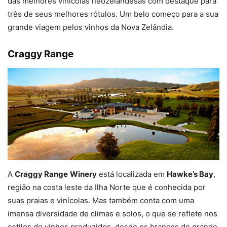
das melhores vinícolas neozelandesas com destaque para
três de seus melhores rótulos. Um belo começo para a sua
grande viagem pelos vinhos da Nova Zelândia.
Craggy Range
A
Craggy Range
Winery
está localizada em
Hawke’s Bay
,
região na costa leste da Ilha Norte que é conhecida por
suas praias e vinícolas. Mas também conta com uma
imensa diversidade de climas e solos, o que se reflete nos
estilos de vinhos produzidos, desde os brancos de grande