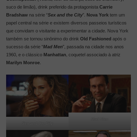
suco de limão), drink preferido da protagonista
Carrie
Bradshaw
na série “
Sex and the City
”.
Nova York
tem um
papel central na série e existem diversos passeios turísticos
que convidam o visitante a experimentar a cidade. Nova York
também se tornou sinônimo do drink
Old Fashioned
após o
sucesso da série “
Mad Men
”, passada na cidade nos anos
1960, e o clássico
Manhattan
, coquetel associado à atriz
Marilyn Monroe
.
Mad Men
Sex and the City