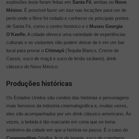
explosões teste foram feitas em
Santa Fé
, ambas no
Novo
México
. É possível fazer um
tour
nas locações para ver de
perto onde o filme foi rodado e conhecer os principais pontos
de Santa Fé, como o centro histórico e o
Museu Georgia
O’Keeffe
. A cidade oferece uma variedade de experiências
culturais e os visitantes não podem deixar de ir em um bar
local para provar o
Chimayó
(Tequila Blanco, Creme de
Cassis, suco de maçã e suco de limão siciliano), drink
clássico do Novo México.
Produções históricas
Os Estados Unidos são cenário das histórias e personagens
mais famosos da indústria cinematográfica e, muitas vezes,
eles são acompanhados por um drink clássico americano. Às
vezes, a bebida é tão marcante em cena que se torna
sinônimo da cidade em que a história se passa. É o caso do
Cosmopolitan
(Vodka, licor de laranja, suco de cramberry,