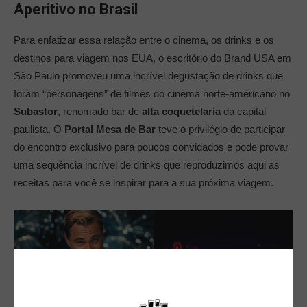
Aperitivo no Brasil
Para enfatizar essa relação entre o cinema, os drinks e os
destinos para viagem nos EUA, o escritório do Brand USA em
São Paulo promoveu uma incrível degustação de drinks que
foram “personagens” de filmes do cinema norte-americano no
Subastor
, renomado bar de
alta coquetelaria
da capital
paulista. O
Portal Mesa de Bar
teve o privilégio de participar
do encontro exclusivo para poucos convidados e pode provar
uma sequência incrível de drinks que reproduzimos aqui as
receitas para você se inspirar para a sua próxima viagem.
O Grande Gatsby