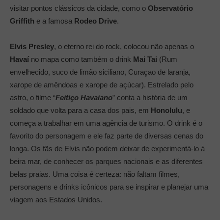
visitar pontos clássicos da cidade, como o
Observatório
Griffith
e a famosa
Rodeo Drive
.
Elvis Presley
, o eterno rei do rock, colocou não apenas o
Havaí
no mapa como também o drink
Mai Tai
(Rum
envelhecido, suco de limão siciliano, Curaçao de laranja,
xarope de amêndoas e xarope de açúcar). Estrelado pelo
astro, o filme “
Feitiço Havaiano
” conta a história de um
soldado que volta para a casa dos pais, em
Honolulu
, e
começa a trabalhar em uma agência de turismo. O drink é o
favorito do personagem e ele faz parte de diversas cenas do
longa. Os fãs de Elvis não podem deixar de experimentá-lo à
beira mar, de conhecer os parques nacionais e as diferentes
belas praias. Uma coisa é certeza: não faltam filmes,
personagens e drinks icônicos para se inspirar e planejar uma
viagem aos Estados Unidos.