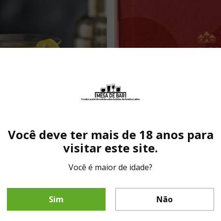
Você deve ter mais de 18 anos para
visitar este site.
Você é maior de idade?
Sim
Não
in para conquistar os gourmets de Rio e São Paulo