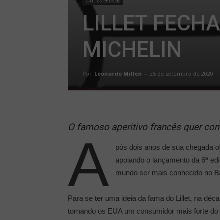
Outras Bebidas
LILLET FECH
MICHELIN
Por
Leonardo Millen
-
25 de setembro de 2020
O famoso aperitivo francês quer con
A
pós dois anos de sua chegada ofi
apoiando o lançamento da 6ª ed
mundo ser mais conhecido no Bra
Para se ter uma ideia da fama do Lillet, na dé
tornando os EUA um consumidor mais forte do q