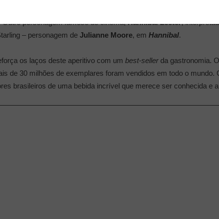
em diversos drinks, como o clássico
Vésper
, imortalizado por
James
”… Outro personagem famoso do cinema,
Hannibal Lecter
, interpreta
 Starling – personagem de
Julianne Moore
, em
Hannibal
.
eforça os laços deste aperitivo com um
best-seller
da gastronomia. O 
ais de 30 milhões de exemplares foram vendidos em todo o mundo. O
es brasileiros de uma bebida incrível que merece ser conhecida e a