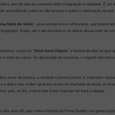
dico, que dá vida ao contraste entre imaginação e realidade. É um 
ir uma reflexão sobre os não-amores e sobre a valorização da arte e
ma Noite de Verão
”, uma cerveja leve e refrescante, que proporc
imaginário. Então, até o dia amanhecer se delicie dessa noite de ver
asileiros, conta em “
Onze Anos Depois
” a história de dois amigos
do e outro se casou. No desenrolar da conversa, o viajante descob
ce amor da esposa, a verdade é posta à prova. E inspirados nessa h
lo e o dulçor dos maltes igual aos textos de Machado de Assis. A ce
o, pois, no fim, o amor das frutas tropicais lhe trará a alegria.
co dos anos 80, que conta a história de Ferris Bueller, um garoto espe