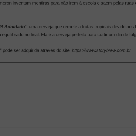
meron inventam mentiras para não irem à escola e saem pelas ruas 
PA Adoidado
”, uma cerveja que remete a frutas tropicais devido ao
uilibrado no final. Ela é a cerveja perfeita para curtir um dia de fo
” pode ser adquirida através do site
https://www.storybrew.com.br