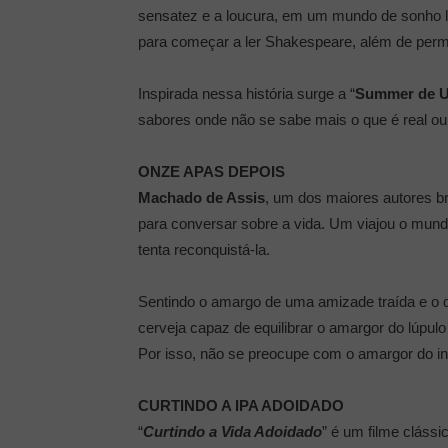
sensatez e a loucura, em um mundo de sonho lú
para começar a ler Shakespeare, além de permit
Inspirada nessa história surge a “
Summer de U
sabores onde não se sabe mais o que é real ou 
ONZE APAS DEPOIS
Machado de Assis
, um dos maiores autores br
para conversar sobre a vida. Um viajou o mun
tenta reconquistá-la.
Sentindo o amargo de uma amizade traída e o do
cerveja capaz de equilibrar o amargor do lúpu
Por isso, não se preocupe com o amargor do iníci
CURTINDO A IPA ADOIDADO
“
Curtindo a Vida Adoidado
” é um filme clássi