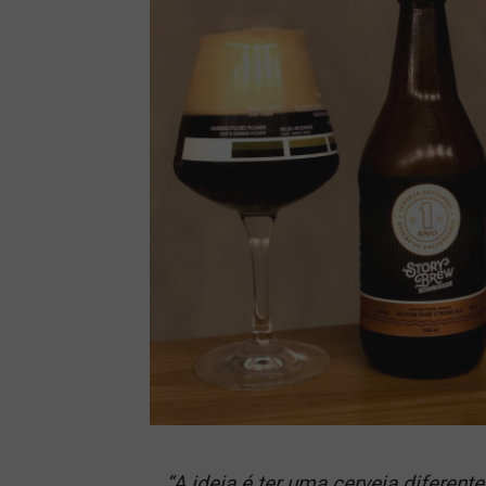
“A ideia é ter uma cerveja diferen