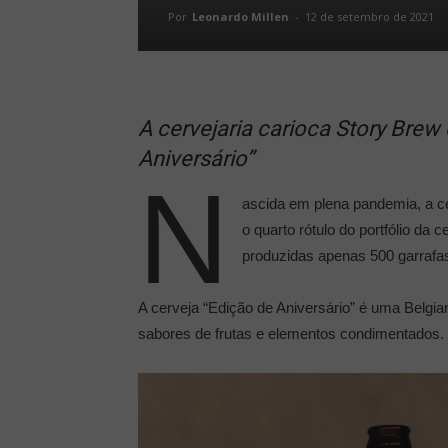
Por
Leonardo Millen
-
12 de setembro de 2021
A cervejaria carioca Story Bre
Aniversário”
N
ascida em plena pandemia, a ce
o quarto rótulo do portfólio da
produzidas apenas 500 garrafa
A cerveja “Edição de Aniversário” é uma Belgia
sabores de frutas e elementos condimentados.