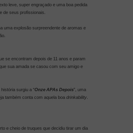
texto leve, super engraçado e uma boa pedida
 de seus profissionais.
iona uma explosão surpreendente de aromas e
ão.
 que se encontram depois de 11 anos e param
re que sua amada se casou com seu amigo e
istória surgiu a “
Onze APAs Depois
”, uma
rveja também conta com aquela boa
drinkability
.
rto e cheio de truques que decidiu tirar um dia