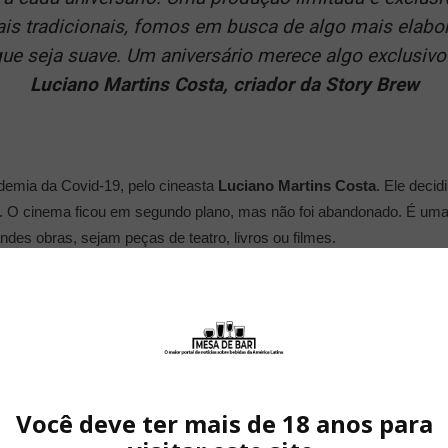
ais tradicionais, fomos em busca de algo mais elabo
ue seja suave. Um aniversário merece algo exclusivo
Luciano Martins Costa, criador da Story Brew
ndemia da Covid-19, pelo cineasta
Luciano Martins Costa
. Ele deci
. O cinema ficou em segundo plano, mas não foi abandonado. É uma 
ndes obras, sejam peças de teatro, livros ou filmes.
Você deve ter mais de 18 anos para