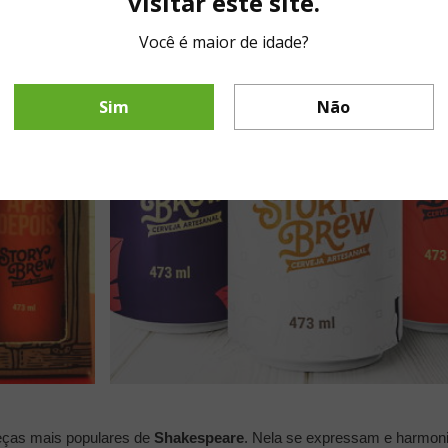
visitar este site.
Você é maior de idade?
Sim
Não
eças mais populares de
Shakespeare
. Nela se expressam e harmoniz