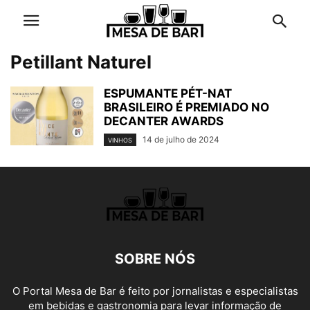
Petillant Naturel
ESPUMANTE PÉT-NAT
BRASILEIRO É PREMIADO NO
DECANTER AWARDS
14 de julho de 2024
VINHOS
SOBRE NÓS
O Portal Mesa de Bar é feito por jornalistas e especialistas
em bebidas e gastronomia para levar informação de