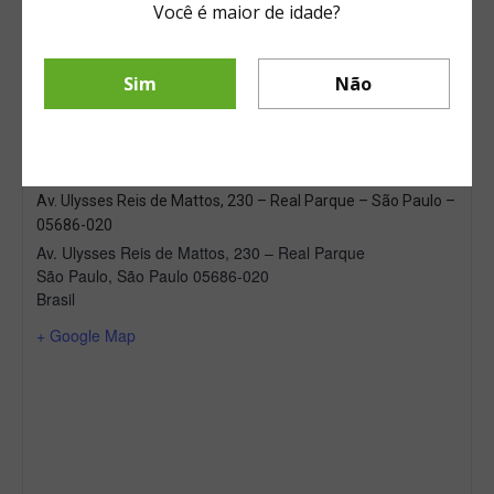
Horário: Sábados e Domingos, das
Você é maior de idade?
14h às 22h.
Reservas via whatsapp: (11) 99524-
3578
Sim
Não
Insta: @Varandaestaiada
Entre R$ 100 e R$ 200
Av. Ulysses Reis de Mattos, 230 – Real Parque – São Paulo –
05686-020
Av. Ulysses Reis de Mattos, 230 – Real Parque
São Paulo
,
São Paulo
05686-020
Brasil
+ Google Map