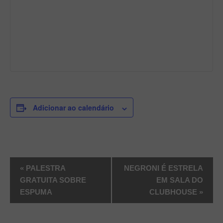
Adicionar ao calendário
Evento
«
PALESTRA
NEGRONI É ESTRELA
Navegação
GRATUITA SOBRE
EM SALA DO
ESPUMA
CLUBHOUSE
»