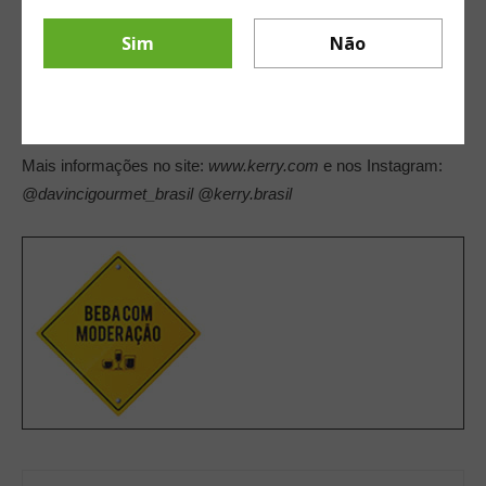
competição celebra a diversidade e o futuro do
Sim
Não
artesanato em bebidas em todo o mundo
”
Eloise Dubuisson, Gerente Geral de Food
Service da Kerry
Mais informações no site:
www.kerry.com
e nos Instagram:
@davincigourmet_brasil
@kerry.brasil