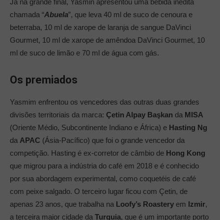
Já na grande final, Yasmin apresentou uma bebida inédita
chamada “
Abuela
”, que leva 40 ml de suco de cenoura e
beterraba, 10 ml de xarope de laranja de sangue DaVinci
Gourmet, 10 ml de xarope de amêndoa DaVinci Gourmet, 10
ml de suco de limão e 70 ml de água com gás.
Os premiados
Yasmim enfrentou os vencedores das outras duas grandes
divisões territoriais da marca:
Çetin Alpay Başkan
da
MISA
(Oriente Médio, Subcontinente Indiano e África) e
Hasting Ng
da
APAC
(Ásia-Pacífico) que foi o grande vencedor da
competição. Hasting é ex-corretor de câmbio de
Hong Kong
que migrou para a indústria do café em 2018 e é conhecido
por sua abordagem experimental, como coquetéis de café
com peixe salgado. O terceiro lugar ficou com Çetin, de
apenas 23 anos, que trabalha na
Loofy’s Roastery
em
Izmir
,
a terceira maior cidade da
Turquia
, que é um importante porto