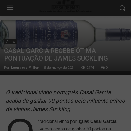
Vinhos
CASAL GARCIA RECEBE ÓTIMA
PONTUAÇÃO DE JAMES SUCKLING
Por
Leonardo Millen
-
5 de março de 2021
2974
0
O tradicional vinho português Casal Garcia
acaba de ganhar 90 pontos pelo influente crítico
de vinhos James Suckling
tradicional vinho português
Casal Garcia
(verde) acaba de ganhar 90 pontos na