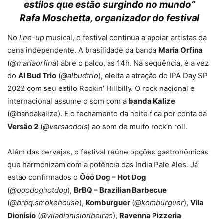
estilos que estão surgindo no mundo”
Rafa Moschetta, organizador do festival
No
line-up
musical, o festival continua a apoiar artistas da
cena independente. A brasilidade da banda
Maria Orfina
(
@mariaorfina
) abre o palco, às 14h. Na sequência, é a vez
do
Al Bud Trio
(
@albudtrio
), eleita a atração do IPA Day SP
2022 com seu estilo Rockin’ Hillbilly. O rock nacional e
internacional assume o som com a
banda Kalize
(@bandakalize). E o fechamento da noite fica por conta da
Versão 2
(
@versaodois
) ao som de muito rock’n roll.
Além das cervejas, o festival reúne opções gastronômicas
que harmonizam com a potência das India Pale Ales. Já
estão confirmados o
Ôôô Dog – Hot Dog
(
@ooodoghotdog
),
BrBQ – Brazilian Barbecue
(
@brbq.smokehouse
),
Komburguer
(
@komburguer
),
Vila
Dionísio
(
@viladionisioribeirao
),
Ravenna Pizzeria