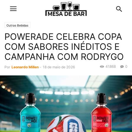
Outras Bebidas
POWERADE CELEBRA COPA
COM SABORES INÉDITOS E
CAMPANHA COM RODRYGO
41868
0
Por
Leonardo Millen
-
18 de maio de 2026