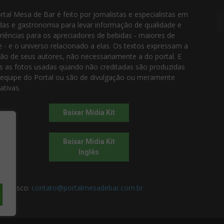
rtal Mesa de Bar é feito por jornalistas e especialistas em
das e gastronomia para levar informação de qualidade e
riências para os apreciadores de bebidas - maiores de
e - e o universo relacionado a elas. Os textos expressam a
ião de seus autores, não necessariamente a do portal. E
s as fotos usadas quando não creditadas são produzidas
 equipe do Portal ou são de divulgação ou meramente
rativas.
Baixar Mídia Kit
Baixar Mídia Kit
Inglês
 conosco:
contato@portalmesadebar.com.br