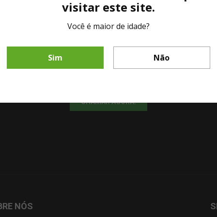
visitar este site.
Você é maior de idade?
LINHA DIRETA MESA DE BAR
Sim
Não
Fale diretamente com nosso representante comercial por whatsapp.
CHAMAR AGORA!
BRE NÓS
S