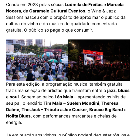
Criado em 2023 pelas sócias
Ludmila de Freitas
e
Marcela
Nocera
,
da
Caramelo Cultural Eventos
, o Wine & Jazz
Sessions nasceu com o propósito de aproximar o público da
cultura do vinho e da música de qualidade com entrada
gratuita. O público só paga o que consumir.
Para esta edição, a programação musical também gratuita
traz uma seleção de artistas que transitam entre o
jazz
,
blues
e
soul
. Sobem ao palco
Léo Maia
– apresentando os hits de
seu pai, o lendário
Tim Maia
–
Suelen Mondini
,
Theresa
Dalme
,
The Jack – Tributo a Joe Cocker
,
Bracco Big Band
e
Nolita Blues
, com performances marcantes e cheias de
energia.
Já em relação aos vinhos, o público poderá degustar rótulos e