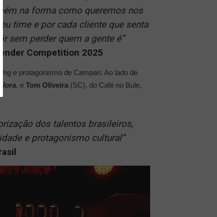
ambém na forma como queremos nos
u time e por cada cliente que senta
luir sem perder quem a gente é
”
tender Competition 2025
ling
e protagonismo de Campari. Ao lado de
Flora
, e
Tom Oliveira
(SC), do Café no Bule,
zação dos talentos brasileiros,
idade e protagonismo cultural
”
asil