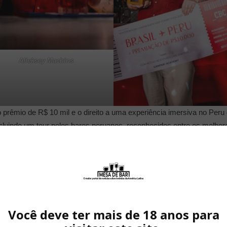
Alieksey Machins
rêmio de R$ 10 mil e o direito a uma experiência imersiva no Peru
cluindo um tour pelos bares peruanos, reconhecidos entre os melhor
dor de Campari
por um ano, além de garantir sua vaga na final lati
rtenders
da América Latina
que dá a vaga para a final global.
 do que um título. Foi como um abraço na alma, um l
zes e na forma como escolhemos contar histórias at
 emoção, me reconectar com a minha brasilidade e 
Você deve ter mais de 18 anos para
novo capítulo na minha vida, com mais coragem e propó