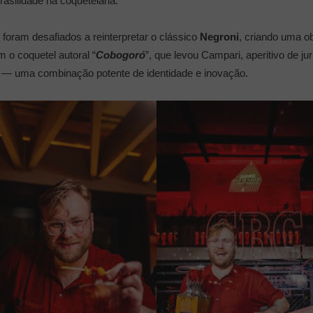
rasilidade na coquetelaria.
 foram desafiados a reinterpretar o clássico
Negroni
, criando uma ob
m o coquetel autoral “
Cobogoró
”, que levou Campari, aperitivo de 
á — uma combinação potente de identidade e inovação.