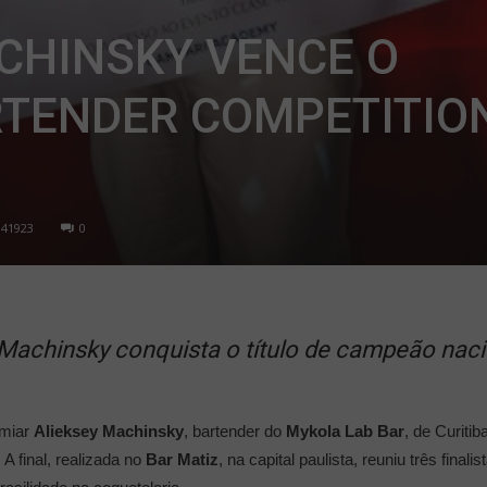
CHINSKY VENCE O
RTENDER COMPETITIO
41923
0
y Machinsky conquista o título de campeão nac
emiar
Alieksey Machinsky
, bartender do
Mykola Lab Bar
, de Curiti
. A final, realizada no
Bar Matiz
, na capital paulista, reuniu três fina