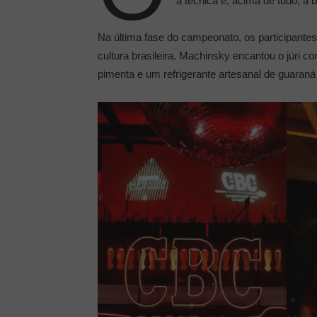
a técnica e, acima de tudo, a b
Na última fase do campeonato, os participantes
cultura brasileira. Machinsky encantou o júri co
pimenta e um refrigerante artesanal de guaran