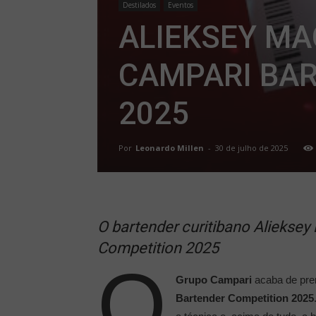
Destilados
Eventos
ALIEKSEY MA
CAMPARI BA
2025
Por
Leonardo Millen
-
30 de julho de 2025
O bartender curitibano Aliekse
Competition 2025
O
Grupo Campari
acaba de pr
Bartender Competition 2025