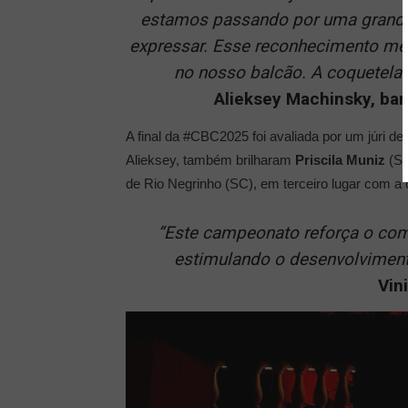
estamos passando por uma grande
expressar. Esse reconhecimento me 
no nosso balcão. A coquetelar
Alieksey Machinsky, ba
A final da #CBC2025 foi avaliada por um júri de
Alieksey, também brilharam
Priscila Muniz
(SP
de Rio Negrinho (SC), em terceiro lugar com a
“
Este campeonato reforça o comp
estimulando o desenvolvimento
Vin