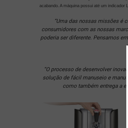
acabando. A máquina possui até um indicador L
“Uma das nossas missões é co
consumidores com as nossas marcas
poderia ser diferente. Pensamos em
“O processo de desenvolver inova
solução de fácil manuseio e manu
como também entrega a expe