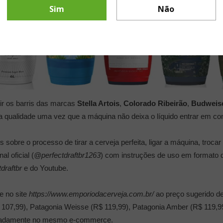
Sim
Não
rir os barris das marcas
Stella Artois
,
Colorado Ribeirão
,
Budweis
a qualidade uma vez que a máquina não deixa o líquido entrar em co
bre o processo de tirar a cerveja perfeita, ligar a máquina, trocar o
l oficial (
@perfectdraftbr1263
) com instruções de uso em formato d
draftbr
e do Youtube.
e no site
https://www.emporiodacerveja.com.br/
ao preço sugerido de 
$ 107,99), Patagonia Weisse (R$ 119,99), Patagonia Amber (R$ 119,9
paradamente no mesmo e-commerce.