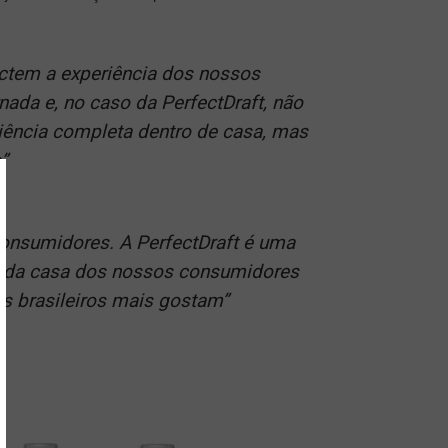
ctem a experiência dos nossos
da e, no caso da PerfectDraft, não
iência completa dentro de casa, mas
”
onsumidores. A PerfectDraft é uma
o da casa dos nossos consumidores
os brasileiros mais gostam”