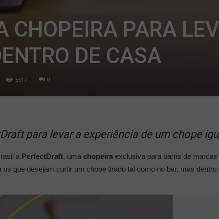
 CHOPEIRA PARA LE
DENTRO DE CASA
5517
0
raft para levar a experiência de um chope igu
rasil a
PerfectDraft
, uma
chopeira
exclusiva para barris de marcas
a os que desejam curtir um chope tirado tal como no bar, mas dentro