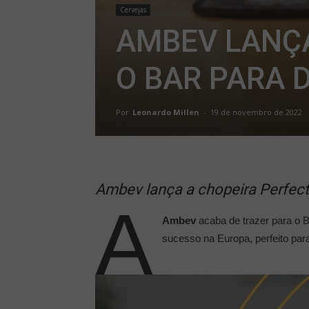
Cervejas
AMBEV LANÇA
O BAR PARA 
Por
Leonardo Millen
-
19 de novembro de 2022
Ambev lança a chopeira PerfectD
A
Ambev
acaba de trazer para o B
sucesso na Europa, perfeito par