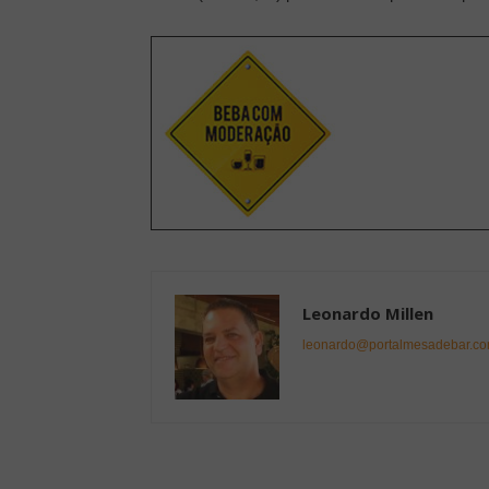
Leonardo Millen
leonardo@portalmesadebar.co