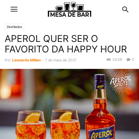
Destilados
APEROL QUER SER O
FAVORITO DA HAPPY HOUR
3438
0
Por
Leonardo Millen
-
7 de maio de 2021