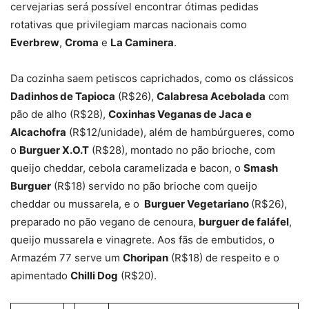
cervejarias será possível encontrar ótimas pedidas
rotativas que privilegiam marcas nacionais como
Everbrew
,
Croma
e
La Caminera
.
Da cozinha saem petiscos caprichados, como os clássicos
Dadinhos de Tapioca
(R$26),
Calabresa Acebolada
com
pão de alho (R$28),
Coxinhas Veganas de Jaca e
Alcachofra
(R$12/unidade), além de hambúrgueres, como
o
Burguer X.O.T
(R$28), montado no pão brioche, com
queijo cheddar, cebola caramelizada e bacon, o
Smash
Burguer
(R$18) servido no pão brioche com queijo
cheddar ou mussarela, e o
Burguer Vegetariano
(R$26),
preparado no pão vegano de cenoura,
burguer de faláfel
,
queijo mussarela e vinagrete. Aos fãs de embutidos, o
Armazém 77 serve um
Choripan
(R$18) de respeito e o
apimentado
Chilli Dog
(R$20).