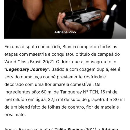
Adriana Pino
Em uma disputa concorrida, Bianca completou todas as
etapas com maestria e conquistou o título de campeã do
World Class Brasil 20/21. O drink que a consagrou foi o
“
Legendary Journey
”. Batido e com coagem dupla, ele é
servido numa taça coupé previamente resfriada e
decorado com uma flor amarela comestível. Os
ingredientes são: 60 ml de Tanqueray N° TEN, 15 ml de
mel diluído em água, 22,5 ml de suco de grapefruit e 30 ml
de um blend feito de folhas de coentro, flor de macela e
erva mate.
Agora, Bianca se junta à
Talita Simões
(2011) e
Adriana