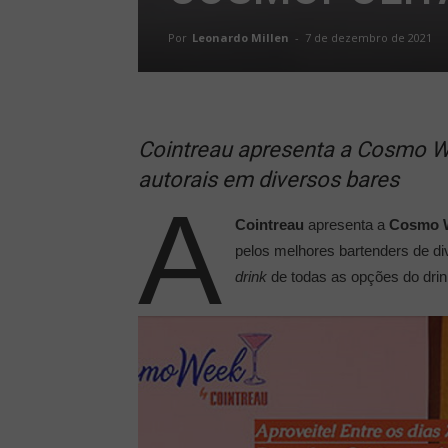
Por
Leonardo Millen
-
7 de dezembro de 2021
Cointreau apresenta a Cosmo W
autorais em diversos bares
A
Cointreau
apresenta a
Cosmo 
pelos melhores bartenders de di
drink
de todas as opções do drin