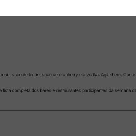
reau, suco de limão, suco de cranberry e a vodka. Agite bem. Coe e
a lista completa dos bares e restaurantes participantes da semana 