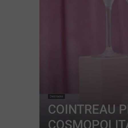
Destilados
COINTREAU 
COSMOPOLIT