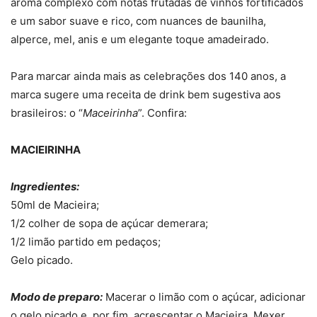
aroma complexo com notas frutadas de vinhos fortificados
e um sabor suave e rico, com nuances de baunilha,
alperce, mel, anis e um elegante toque amadeirado.
Para marcar ainda mais as celebrações dos 140 anos, a
marca sugere uma receita de drink bem sugestiva aos
brasileiros: o “
Maceirinha
”. Confira:
MACIEIRINHA
Ingredientes:
50ml de Macieira;
1/2 colher de sopa de açúcar demerara;
1/2 limão partido em pedaços;
Gelo picado.
Modo de preparo:
Macerar o limão com o açúcar, adicionar
o gelo picado e, por fim, acrescentar o Macieira. Mexer