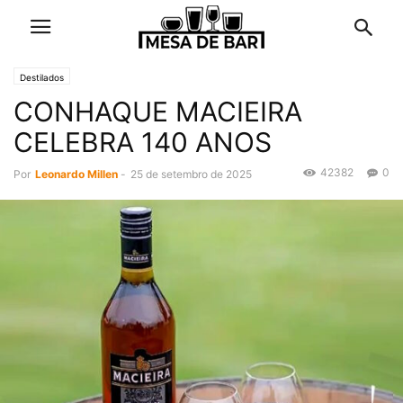
Destilados
CONHAQUE MACIEIRA
CELEBRA 140 ANOS
42382
0
Por
Leonardo Millen
-
25 de setembro de 2025