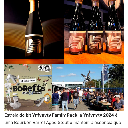
Estrela do
kit Ynfynyty Family Pack
, a
Ynfynyty 2024
é
uma Bourbon Barrel Aged Stout e mantém a essência que