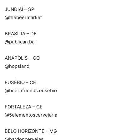
JUNDIAÍ – SP
@thebeermarket ⠀
BRASÍLIA – DF
@publican.bar ⠀
ANÁPOLIS – GO
@hopsland ⠀
EUSÉBIO – CE
@beernfriends.eusebio ⠀
FORTALEZA – CE
@5elementoscervejaria ⠀
BELO HORIZONTE – MG
@bardoncervejas ⠀