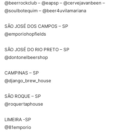
@beerrockclub – @eapsp – @cervejavanbeen –
@soulbotequim – @beer4uvilamariana ⠀
SÃO JOSÉ DOS CAMPOS – SP
@emporiohopfields ⠀
SÃO JOSÉ DO RIO PRETO – SP
@dontonelbeershop ⠀
CAMPINAS – SP
@django_brew_house ⠀
SÃO ROQUE – SP
@roquertaphouse ⠀
LIMEIRA -SP
@81emporio