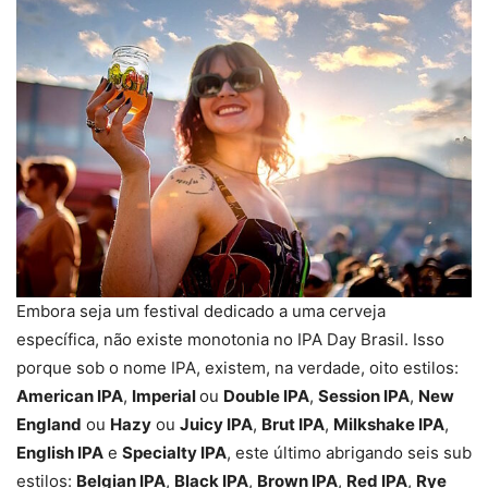
Embora seja um festival dedicado a uma cerveja
específica, não existe monotonia no IPA Day Brasil. Isso
porque sob o nome IPA, existem, na verdade, oito estilos:
American IPA
,
Imperial
ou
Double IPA
,
Session IPA
,
New
England
ou
Hazy
ou
Juicy IPA
,
Brut IPA
,
Milkshake IPA
,
English IPA
e
Specialty IPA
, este último abrigando seis sub
estilos:
Belgian IPA
,
Black IPA
,
Brown IPA
,
Red IPA
,
Rye