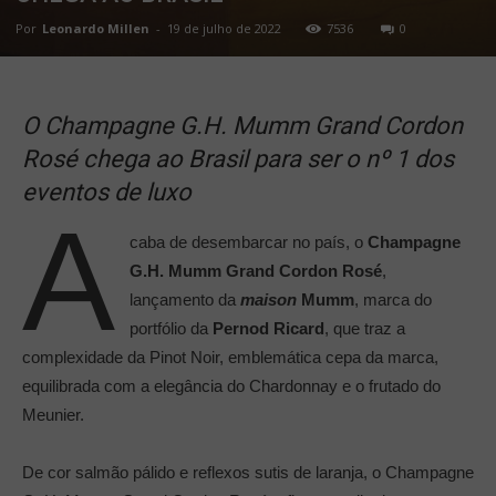
Por
Leonardo Millen
-
19 de julho de 2022
7536
0
O Champagne G.H. Mumm Grand Cordon
Rosé chega ao Brasil para ser o nº 1 dos
eventos de luxo
A
caba de desembarcar no país, o
Champagne
G.H. Mumm Grand Cordon Rosé
,
lançamento da
maison
Mumm
, marca do
portfólio da
Pernod Ricard
, que traz a
complexidade da Pinot Noir, emblemática cepa da marca,
equilibrada com a elegância do Chardonnay e o frutado do
Meunier.
De cor salmão pálido e reflexos sutis de laranja, o Champagne