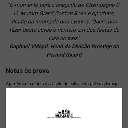
“O momento para a chegada do Champagne G.
H. Mumm Grand Cordon Rose é oportuno,
diante da retomada dos eventos. Queremos
fazer deste cuvée o número um das festas de
luxo no país”
Raphael Vidigal, Head da Divisão Prestige da
Pernod Ricard
Notas de prova
Aparência:
o manto rosa-salmão brilha com reflexos laranja,
energizado por um fluxo de bolhas finas.
Olfato
: elegante e intenso, o vinho oferece notas de frutas
cristalizadas: aromas intensos e frutados de morango e
groselha fresca, com um pouco de especiarias doces e um