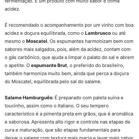
fermentação. É um produto com muito sabor e ótima
acidez.
É recomendado o acompanhamento por um vinho com boa
acidez e doçura equilibrada, como o
Lambrusco
ou até
mesmo o
Moscatel
. Os espumantes harmonizam bem com
sabores mais salgados, pois, além da acidez, contam com
o gás carbônico, que ajuda a limpar o palato do sal e abrem
o apetite. O
espumante Brut
, o preferido do brasileiro,
também harmoniza muito bem, ainda que perca a doçura
do Moscatel, equilibrada pelo sal do salame.
Salame Hamburguês:
É preparado com paleta suína e
toucinho, assim como o Italiano. O seu tempero
característico é a pimenta preta em grãos, que é aromática
e saborosa. Apresenta alto rigor e controle nas etapas de
cura e maturação, que são etapas fundamentais para
deixar o salame com textura mais macia e levar mais sabor.