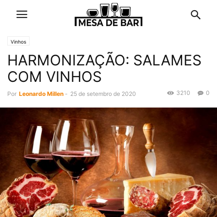
Vinhos
HARMONIZAÇÃO: SALAMES
COM VINHOS
3210
0
Por
Leonardo Millen
-
25 de setembro de 2020