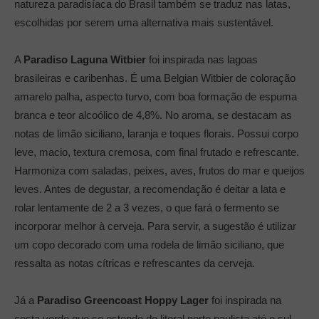
natureza paradisíaca do Brasil também se traduz nas latas,
escolhidas por serem uma alternativa mais sustentável.
A
Paradiso Laguna Witbier
foi inspirada nas lagoas
brasileiras e caribenhas. É uma Belgian Witbier de coloração
amarelo palha, aspecto turvo, com boa formação de espuma
branca e teor alcoólico de 4,8%. No aroma, se destacam as
notas de limão siciliano, laranja e toques florais. Possui corpo
leve, macio, textura cremosa, com final frutado e refrescante.
Harmoniza com saladas, peixes, aves, frutos do mar e queijos
leves. Antes de degustar, a recomendação é deitar a lata e
rolar lentamente de 2 a 3 vezes, o que fará o fermento se
incorporar melhor à cerveja. Para servir, a sugestão é utilizar
um copo decorado com uma rodela de limão siciliano, que
ressalta as notas cítricas e refrescantes da cerveja.
Já a
Paradiso Greencoast Hoppy Lager
foi inspirada na
costa verde que se estende do litoral norte paulista até o sul