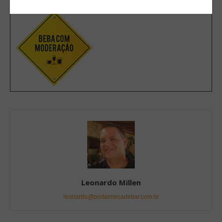
Leonardo Millen
leonardo@portalmesadebar.com.br