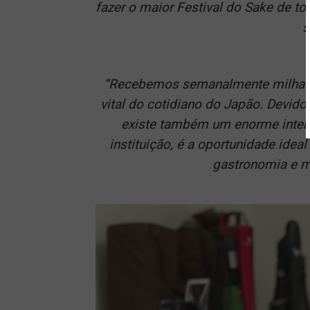
fazer o maior Festival do Sake de t
s
“Recebemos semanalmente milhares
vital do cotidiano do Japão. Devid
existe também um enorme inter
instituição, é a oportunidade ideal
gastronomia e mi