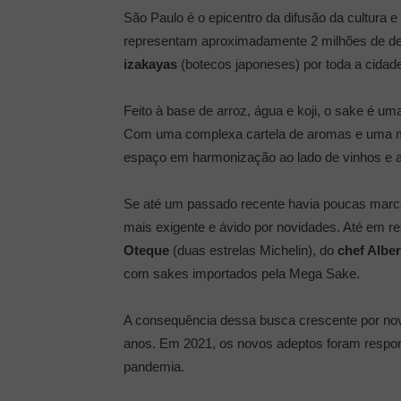
São Paulo é o epicentro da difusão da cultura e
representam aproximadamente 2 milhões de desc
izakayas
(botecos japoneses) por toda a cidad
Feito à base de arroz, água e koji, o sake é 
Com uma complexa cartela de aromas e uma ma
espaço em harmonização ao lado de vinhos e at
Se até um passado recente havia poucas marcas
mais exigente e ávido por novidades. Até em re
Oteque
(duas estrelas Michelin), do
chef Albe
com sakes importados pela Mega Sake.
A consequência dessa busca crescente por novo
anos. Em 2021, os novos adeptos foram respo
pandemia.