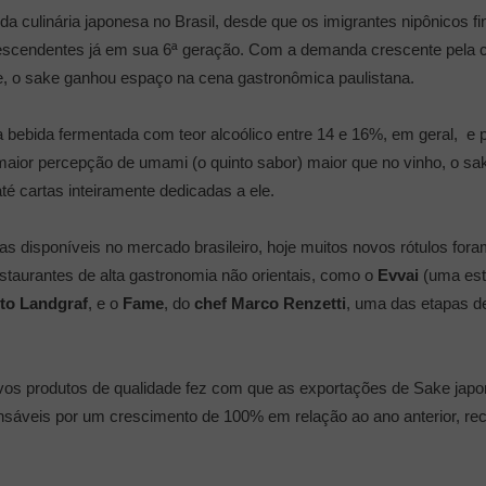
 da culinária japonesa no Brasil, desde que os imigrantes nipônicos f
endentes já em sua 6ª geração. Com a demanda crescente pela culinár
e, o sake ganhou espaço na cena gastronômica paulistana.
uma bebida fermentada com teor alcoólico entre 14 e 16%, em geral, 
ior percepção de umami (o quinto sabor) maior que no vinho, o sa
é cartas inteiramente dedicadas a ele.
 disponíveis no mercado brasileiro, hoje muitos novos rótulos fora
staurantes de alta gastronomia não orientais, como o
Evvai
(uma estr
rto Landgraf
, e o
Fame
, do
chef Marco Renzetti
, uma das etapas d
s produtos de qualidade fez com que as exportações de Sake japonê
nsáveis por um crescimento de 100% em relação ao ano anterior, r