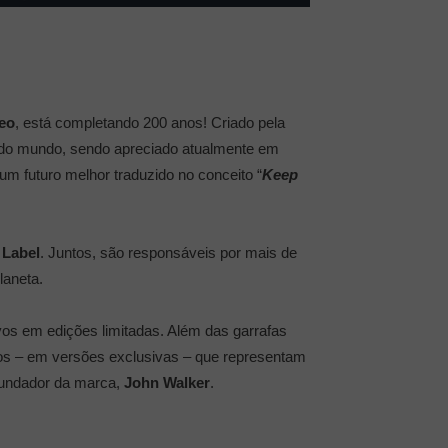
eo
, está completando 200 anos! Criado pela
 do mundo, sendo apreciado atualmente em
m futuro melhor traduzido no conceito “
Keep
 Label
. Juntos, são responsáveis por mais de
laneta.
vos em edições limitadas. Além das garrafas
ados – em versões exclusivas – que representam
 fundador da marca,
John Walker
.