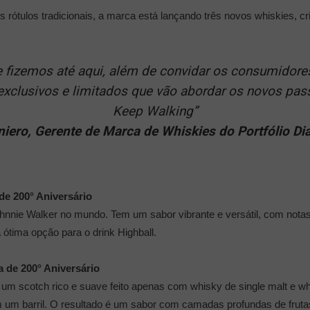
rótulos tradicionais, a marca está lançando três novos whiskies, c
e fizemos até aqui, além de convidar os consumidor
 exclusivos e limitados que vão abordar os novos pas
Keep Walking”
ero, Gerente de Marca de Whiskies do Portfólio Di
de 200° Aniversário
hnnie Walker no mundo. Tem um sabor vibrante e versátil, com notas 
tima opção para o drink Highball.
a de 200° Aniversário
 scotch rico e suave feito apenas com whisky de single malt e whi
m barril. O resultado é um sabor com camadas profundas de frutas 