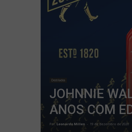
Destilados
JOHNNIE WA
ANOS COM ED
Por
Leonardo Millen
-
19 de dezembro de 2020