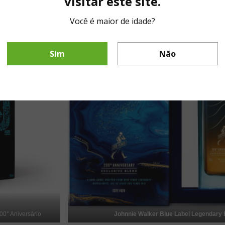
visitar este site.
Você é maior de idade?
Sim
Não
00° Aniversário
Johnnie Walker Blue Label Legendary 