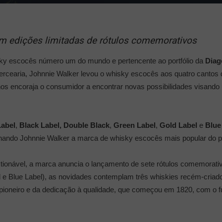
m edições limitadas de rótulos comemorativos
ky escocês número um do mundo e pertencente ao portfólio da
Diag
rcearia, Johnnie Walker levou o whisky escocês aos quatro cantos
os encoraja o consumidor a encontrar novas possibilidades visando u
abel
,
Black Label,
Double Black
,
Green Label
,
Gold Label
e
Blue
rnando Johnnie Walker a marca de whisky escocês mais popular do p
estionável, a marca anuncia o lançamento de sete rótulos comemorati
bel e Blue Label), as novidades contemplam três whiskies recém-cri
to pioneiro e da dedicação à qualidade, que começou em 1820, com o