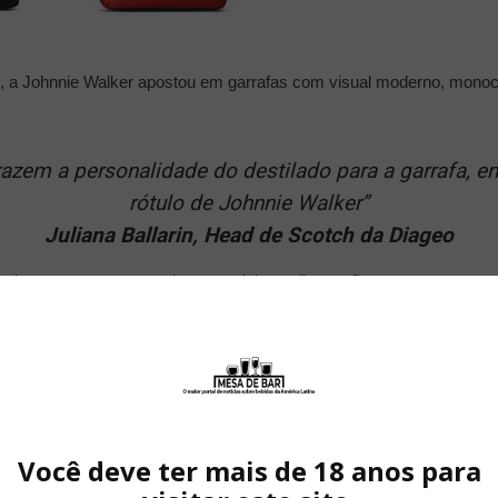
ld, a Johnnie Walker apostou em garrafas com visual moderno, mono
em a personalidade do destilado para a garrafa, en
rótulo de Johnnie Walker”
Juliana Ballarin, Head de Scotch da Diageo
tiva e vem em uma caixa especial com ilustrações que mostram a 
s últimos dois séculos. E ganhou ainda uma edição especialíssima, a
Você deve ter mais de 18 anos para