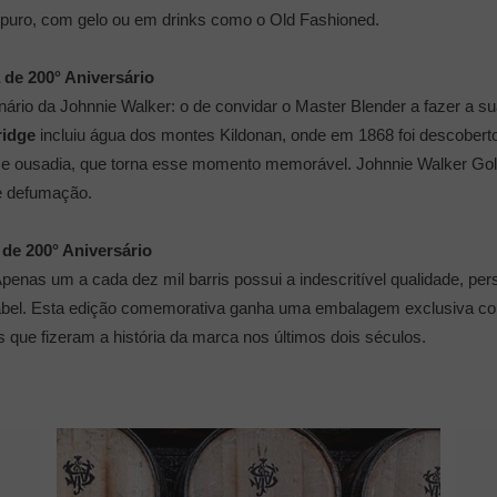
uro, com gelo ou em drinks como o Old Fashioned.
 de 200° Aniversário
ário da Johnnie Walker: o de convidar o Master Blender a fazer a su
ridge
incluiu água dos montes Kildonan, onde em 1868 foi descobert
o e ousadia, que torna esse momento memorável. Johnnie Walker Gol
 e defumação.
 de 200° Aniversário
enas um a cada dez mil barris possui a indescritível qualidade, pers
Label. Esta edição comemorativa ganha uma embalagem exclusiva co
que fizeram a história da marca nos últimos dois séculos.