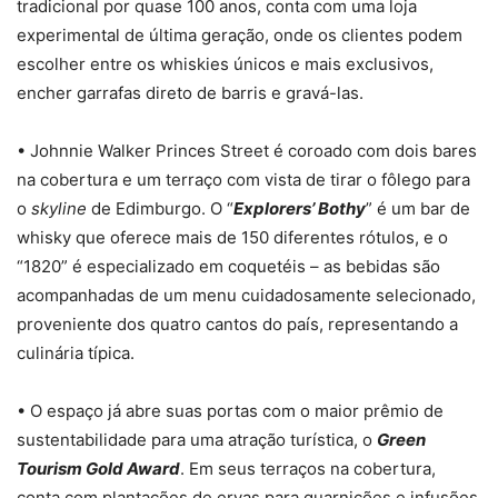
tradicional por quase 100 anos, conta com uma loja
experimental de última geração, onde os clientes podem
escolher entre os whiskies únicos e mais exclusivos,
encher garrafas direto de barris e gravá-las.
• Johnnie Walker Princes Street é coroado com dois bares
na cobertura e um terraço com vista de tirar o fôlego para
o
skyline
de Edimburgo. O “
Explorers’ Bothy
” é um bar de
whisky que oferece mais de 150 diferentes rótulos, e o
“1820” é especializado em coquetéis – as bebidas são
acompanhadas de um menu cuidadosamente selecionado,
proveniente dos quatro cantos do país, representando a
culinária típica.
• O espaço já abre suas portas com o maior prêmio de
sustentabilidade para uma atração turística, o
Green
Tourism Gold Award
. Em seus terraços na cobertura,
conta com plantações de ervas para guarnições e infusões