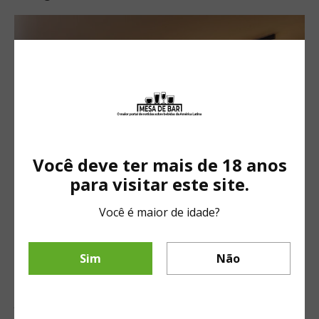
Você deve ter mais de 18 anos
para visitar este site.
Você é maior de idade?
A Casa La Pastina oferecerá ainda uma “
Gift Station”
, onde
será possível customizar kits de alimentos e bebidas com
Sim
Não
lindas embalagens presenteáveis e cartões especiais, e o
serviço “
Chef em Casa
”, que conta com a contratação de um
personal chef
e sommelier para levar à casa do consumidor