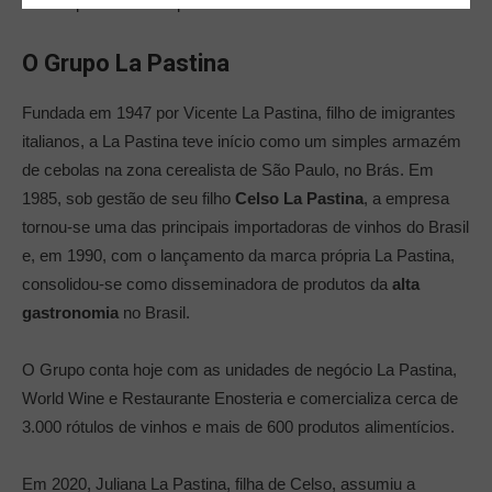
uma experiência completa La Pastina.
O Grupo La Pastina
Fundada em 1947 por Vicente La Pastina, filho de imigrantes
italianos, a La Pastina teve início como um simples armazém
de cebolas na zona cerealista de São Paulo, no Brás. Em
1985, sob gestão de seu filho
Celso La Pastina
, a empresa
tornou-se uma das principais importadoras de vinhos do Brasil
e, em 1990, com o lançamento da marca própria La Pastina,
consolidou-se como disseminadora de produtos da
alta
gastronomia
no Brasil.
O Grupo conta hoje com as unidades de negócio La Pastina,
World Wine e Restaurante Enosteria e comercializa cerca de
3.000 rótulos de vinhos e mais de 600 produtos alimentícios.
Em 2020, Juliana La Pastina, filha de Celso, assumiu a