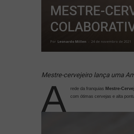
MESTRE-CERV
COLABORATIV
Por
Leonardo Millen
-
24 de novembro de 2021
Mestre-cervejeiro lança uma Ame
A
rede da franquias
Mestre-Cervej
com ótimas cervejas e alta pont