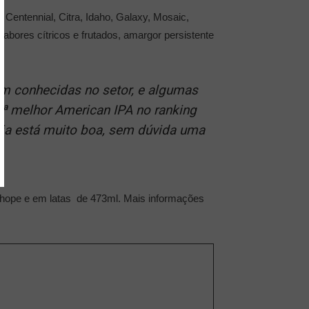
Centennial, Citra, Idaho, Galaxy, Mosaic,
abores cítricos e frutados, amargor persistente
em conhecidas no setor, e algumas
5ª melhor American IPA no ranking
eja está muito boa, sem dúvida uma
 chope e em latas de 473ml. Mais informações