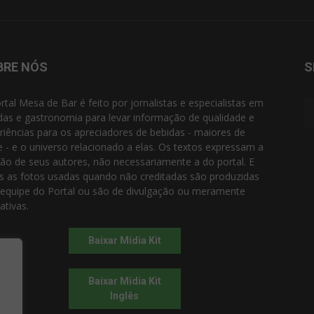
BRE NÓS
S
rtal Mesa de Bar é feito por jornalistas e especialistas em
das e gastronomia para levar informação de qualidade e
riências para os apreciadores de bebidas - maiores de
e - e o universo relacionado a elas. Os textos expressam a
ião de seus autores, não necessariamente a do portal. E
s as fotos usadas quando não creditadas são produzidas
 equipe do Portal ou são de divulgação ou meramente
rativas.
Baixar Mídia Kit
Baixar Mídia Kit
Inglês