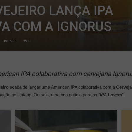
EJEIRO LANÇA IPA
A COM A IGNORUS
7295
0
rican IPA colaborativa com cervejaria Ignorus
eiro
acaba de lançar uma American IPA colaborativa com a
Cerveja
uação no Untapp. Ou seja, uma boa notícia para os “
IPA Lovers
”.