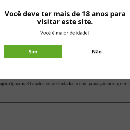
ulos
foi criada com doses cavalares de lúpulos (Cascade Cryo Hops, 
Você deve ter mais de 18 anos para
PA intensa, dentro do perfil das clássicas, dourada, com aromas e s
visitar este site.
U.
Você é maior de idade?
laborativas em 12 meses transita entre cervejarias b
ra a 8 Lúpulos, selecionamos a Ignorus, que tem a 
Sim
Não
s categorias mais concorridas do aplicativo. A cerv
das melhores American IPAs que tomei neste ano
“
Daniel Wolff, CEO da rede Mestre-Cervejeiro.com
ejeiro Ignorus 8 Lúpulos serão limitados e com produção única, em