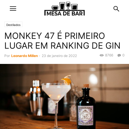
Destilados
MONKEY 47 É PRIMEIRO
LUGAR EM RANKING DE GIN
8766
0
Por
Leonardo Millen
-
23 de janeiro de 2022