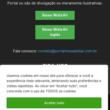
Portal ou são de divulgação ou meramente ilustrativas.
Baixar Mídia Kit
Baixar Mídia Kit
Inglês
Fale conosco:
contato@portalmesadebar.com.br
SIGA-NOS
Usamos cookies em nosso site para oferecer a você a
experiência mais relevante, lembrando suas preferências e
visitas repetidas. Ao clicar em “Aceitar tudo”, você
concorda com o uso de TODOS os cookies.
© 2026
Mesa de bar
| Todos os Direitos Reservados |
Aceitar tudo
Desenvolvido pela agência
Alugue um Site