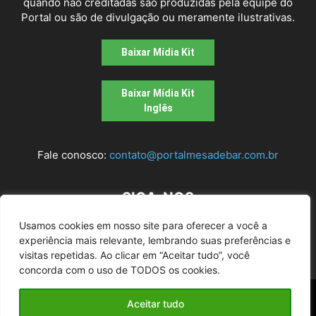
quando não creditadas são produzidas pela equipe do
Portal ou são de divulgação ou meramente ilustrativas.
Baixar Mídia Kit
Baixar Mídia Kit
Inglês
Fale conosco:
contato@portalmesadebar.com.br
SIGA-NOS
Usamos cookies em nosso site para oferecer a você a
experiência mais relevante, lembrando suas preferências e
visitas repetidas. Ao clicar em “Aceitar tudo”, você
concorda com o uso de TODOS os cookies.
© 2026
Mesa de bar
| Todos os Direitos Reservados |
Aceitar tudo
Desenvolvido pela agência
Alugue um Site