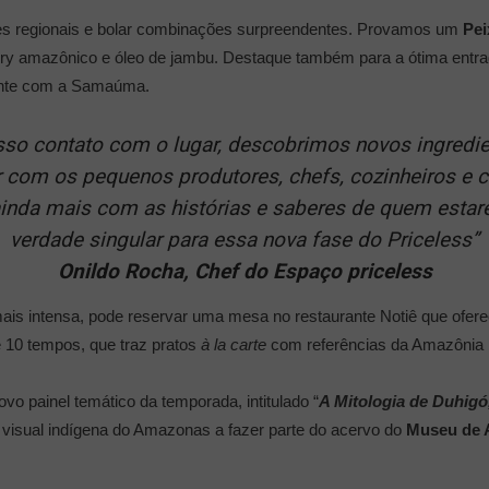
tes regionais e bolar combinações surpreendentes. Provamos um
Pei
ry amazônico e óleo de jambu. Destaque também para a ótima entr
ente com a Samaúma.
 contato com o lugar, descobrimos novos ingredient
r com os pequenos produtores, chefs, cozinheiros e 
 ainda mais com as histórias e saberes de quem esta
verdade singular para essa nova fase do Priceless”
Onildo Rocha, Chef do Espaço priceless
mais intensa, pode reservar uma mesa no restaurante Notiê que of
e 10 tempos, que traz pratos
à la carte
com referências da Amazônia b
vo painel temático da temporada, intitulado “
A Mitologia de Duhigó
a visual indígena do Amazonas a fazer parte do acervo do
Museu de A