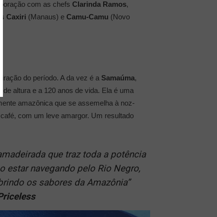
laboração com as chefs
Clarinda Ramos
,
es
Caxiri
(Manaus) e
Camu-Camu
(Novo
piração do período. A da vez é a
Samaúma
,
de altura e a 120 anos de vida. Ela é uma
mente amazônica que se assemelha à noz-
e café, com um leve amargor. Um resultado
amadeirada que traz toda a potência
mo estar navegando pelo Rio Negro,
obrindo os sabores da Amazônia”
Priceless