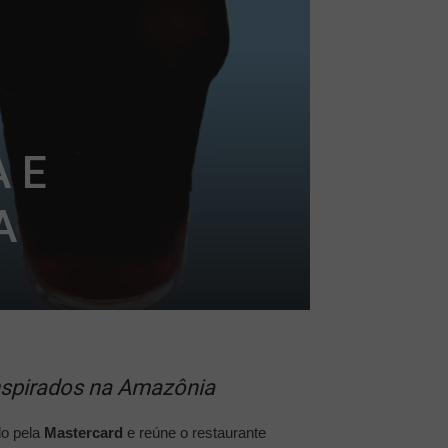
 E
A
nspirados na Amazônia
do pela
Mastercard
e reúne o restaurante