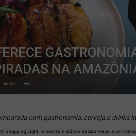
FERECE GASTRONOMIA
PIRADAS NA AMAZÔNI
3077
0
emporada com gastronomia, cerveja e drinks i
 do
Shopping Light
, no
centro histórico de São Paulo
, é patrocina