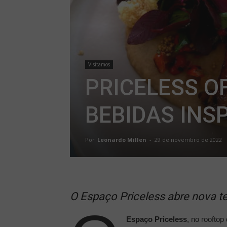
Visitamos
PRICELESS O
BEBIDAS INS
Por
Leonardo Millen
-
29 de novembro de 2022
O Espaço Priceless abre nova t
Espaço Priceless
, no rooftop